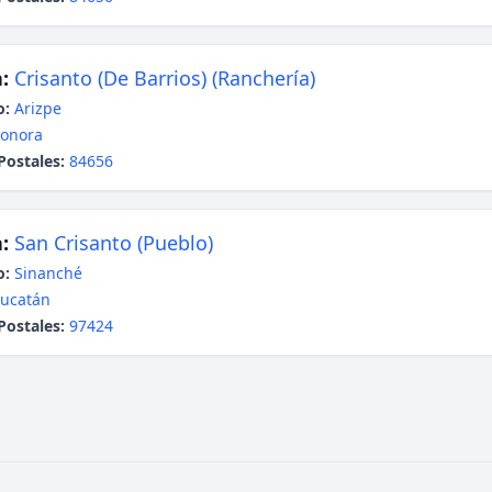
:
Crisanto (De Barrios) (Ranchería)
o:
Arizpe
onora
Postales:
84656
:
San Crisanto (Pueblo)
o:
Sinanché
ucatán
Postales:
97424