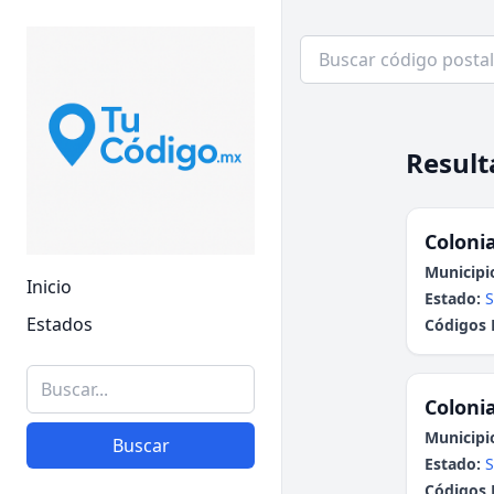
Result
Colonia
Municipi
Inicio
Estado:
S
Estados
Códigos 
Colonia
Municipi
Buscar
Estado:
S
Códigos 