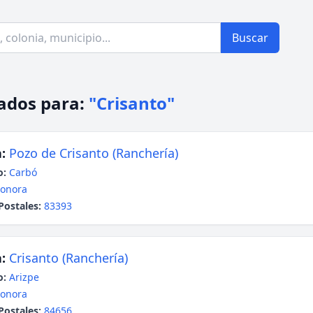
Buscar
ados para:
"Crisanto"
:
Pozo de Crisanto (Ranchería)
o:
Carbó
onora
Postales:
83393
:
Crisanto (Ranchería)
o:
Arizpe
onora
Postales:
84656