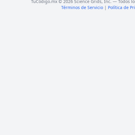
TuCódigo.mx © 2026 Science Grids, Inc. — Todos lo
Términos de Servicio
|
Política de P