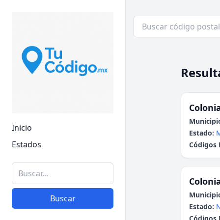
Result
Colonia
Municipi
Inicio
Estado:
M
Estados
Códigos 
Colonia
Municipi
Buscar
Estado:
N
Códigos 