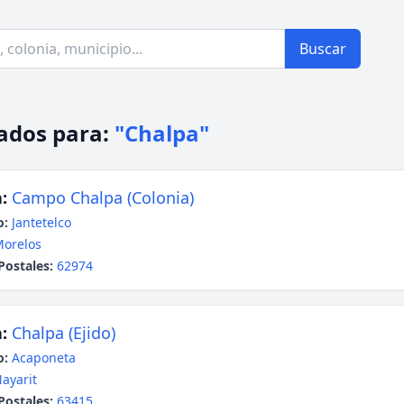
Buscar
ados para:
"Chalpa"
:
Campo Chalpa (Colonia)
o:
Jantetelco
orelos
Postales:
62974
:
Chalpa (Ejido)
o:
Acaponeta
ayarit
Postales:
63415