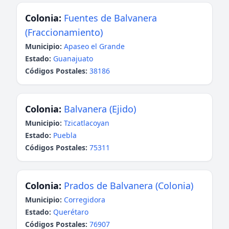
Colonia:
Fuentes de Balvanera
(Fraccionamiento)
Municipio:
Apaseo el Grande
Estado:
Guanajuato
Códigos Postales:
38186
Colonia:
Balvanera (Ejido)
Municipio:
Tzicatlacoyan
Estado:
Puebla
Códigos Postales:
75311
Colonia:
Prados de Balvanera (Colonia)
Municipio:
Corregidora
Estado:
Querétaro
Códigos Postales:
76907