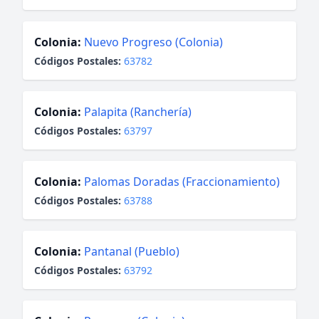
Colonia:
Nuevo Progreso (Colonia)
Códigos Postales:
63782
Colonia:
Palapita (Ranchería)
Códigos Postales:
63797
Colonia:
Palomas Doradas (Fraccionamiento)
Códigos Postales:
63788
Colonia:
Pantanal (Pueblo)
Códigos Postales:
63792