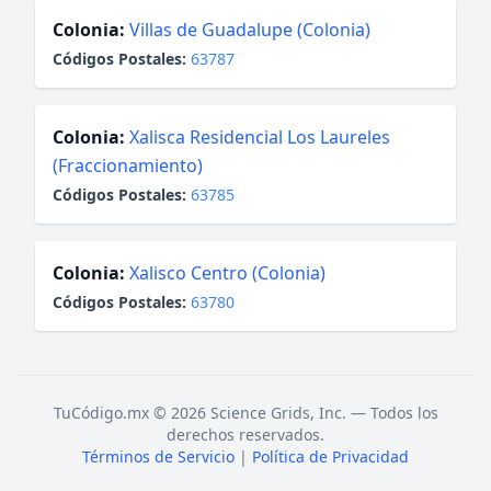
Colonia:
Villas de Guadalupe (Colonia)
Códigos Postales:
63787
Colonia:
Xalisca Residencial Los Laureles
(Fraccionamiento)
Códigos Postales:
63785
Colonia:
Xalisco Centro (Colonia)
Códigos Postales:
63780
TuCódigo.mx © 2026 Science Grids, Inc. — Todos los
derechos reservados.
Términos de Servicio
|
Política de Privacidad