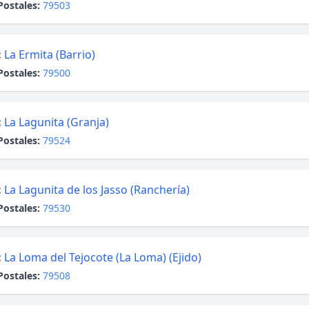
Postales:
79503
:
La Ermita (Barrio)
Postales:
79500
:
La Lagunita (Granja)
Postales:
79524
:
La Lagunita de los Jasso (Ranchería)
Postales:
79530
:
La Loma del Tejocote (La Loma) (Ejido)
Postales:
79508