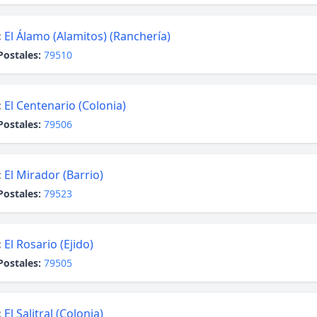
:
El Álamo (Alamitos) (Ranchería)
Postales:
79510
:
El Centenario (Colonia)
Postales:
79506
:
El Mirador (Barrio)
Postales:
79523
:
El Rosario (Ejido)
Postales:
79505
:
El Salitral (Colonia)