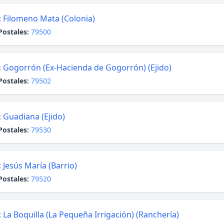
:
Filomeno Mata (Colonia)
Postales:
79500
:
Gogorrón (Ex-Hacienda de Gogorrón) (Ejido)
Postales:
79502
:
Guadiana (Ejido)
Postales:
79530
:
Jesús María (Barrio)
Postales:
79520
:
La Boquilla (La Pequeña Irrigación) (Ranchería)