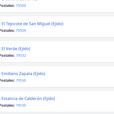
Postales:
79500
:
El Tejocote de San Miguel (Ejido)
Postales:
79509
:
El Verde (Ejido)
Postales:
79532
:
Emiliano Zapata (Ejido)
Postales:
79530
:
Estancia de Calderón (Ejido)
Postales:
79530