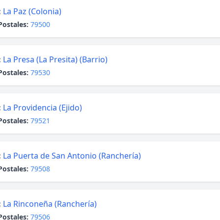
:
La Paz (Colonia)
Postales:
79500
:
La Presa (La Presita) (Barrio)
Postales:
79530
:
La Providencia (Ejido)
Postales:
79521
:
La Puerta de San Antonio (Ranchería)
Postales:
79508
:
La Rinconeña (Ranchería)
Postales:
79506