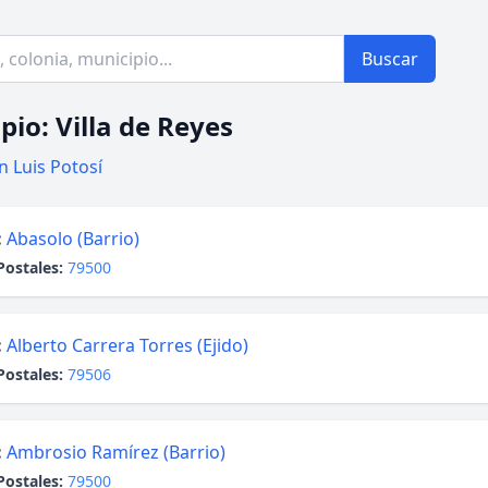
Buscar
pio: Villa de Reyes
n Luis Potosí
:
Abasolo (Barrio)
Postales:
79500
:
Alberto Carrera Torres (Ejido)
Postales:
79506
:
Ambrosio Ramírez (Barrio)
Postales:
79500