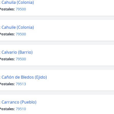
:
Cahuila (Colonia)
Postales:
79500
:
Cahuile (Colonia)
Postales:
79500
:
Calvario (Barrio)
Postales:
79500
:
Cañón de Bledos (Ejido)
Postales:
79513
:
Carranco (Pueblo)
Postales:
79510