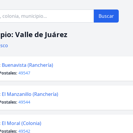
Buscar
pio: Valle de Juárez
lisco
:
Buenavista (Ranchería)
Postales:
49547
:
El Manzanillo (Ranchería)
Postales:
49544
:
El Moral (Colonia)
Postales:
49542