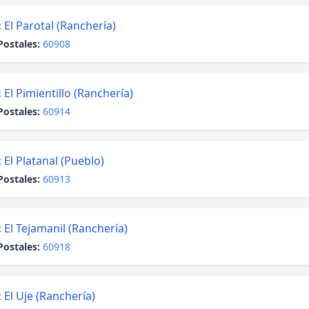
:
El Parotal (Ranchería)
Postales:
60908
:
El Pimientillo (Ranchería)
Postales:
60914
:
El Platanal (Pueblo)
Postales:
60913
:
El Tejamanil (Ranchería)
Postales:
60918
:
El Uje (Ranchería)