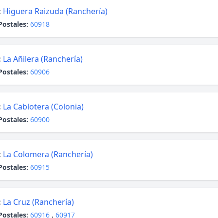
:
Higuera Raizuda (Ranchería)
Postales:
60918
:
La Añilera (Ranchería)
Postales:
60906
:
La Cablotera (Colonia)
Postales:
60900
:
La Colomera (Ranchería)
Postales:
60915
:
La Cruz (Ranchería)
Postales:
60916
,
60917