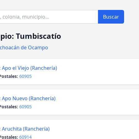
Buscar
pio: Tumbiscatío
choacán de Ocampo
:
Apo el Viejo (Ranchería)
Postales:
60905
:
Apo Nuevo (Ranchería)
Postales:
60905
:
Aruchita (Ranchería)
Postales:
60914