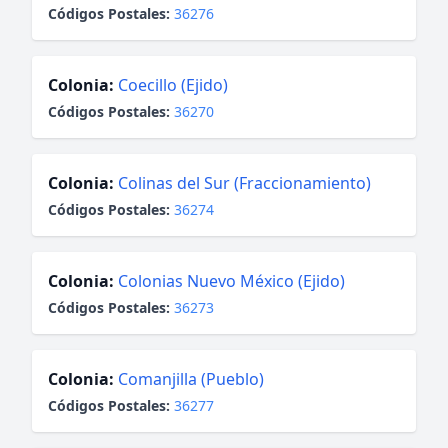
Códigos Postales:
36276
Colonia:
Coecillo (Ejido)
Códigos Postales:
36270
Colonia:
Colinas del Sur (Fraccionamiento)
Códigos Postales:
36274
Colonia:
Colonias Nuevo México (Ejido)
Códigos Postales:
36273
Colonia:
Comanjilla (Pueblo)
Códigos Postales:
36277