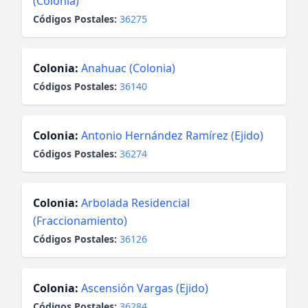
(Colonia)
Códigos Postales:
36275
Colonia:
Anahuac (Colonia)
Códigos Postales:
36140
Colonia:
Antonio Hernández Ramírez (Ejido)
Códigos Postales:
36274
Colonia:
Arbolada Residencial
(Fraccionamiento)
Códigos Postales:
36126
Colonia:
Ascensión Vargas (Ejido)
Códigos Postales:
36284