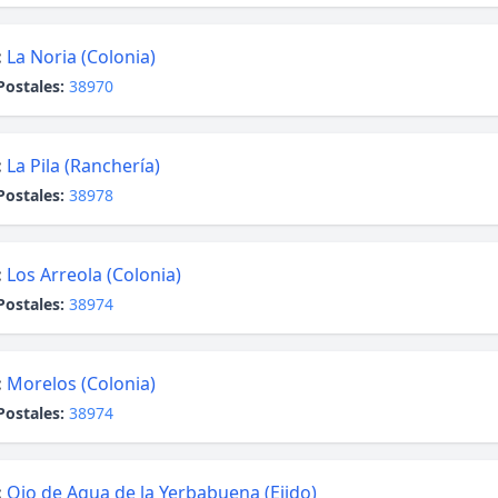
:
La Noria (Colonia)
Postales:
38970
:
La Pila (Ranchería)
Postales:
38978
:
Los Arreola (Colonia)
Postales:
38974
:
Morelos (Colonia)
Postales:
38974
:
Ojo de Agua de la Yerbabuena (Ejido)