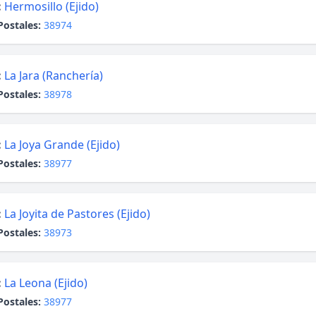
:
Hermosillo (Ejido)
Postales:
38974
:
La Jara (Ranchería)
Postales:
38978
:
La Joya Grande (Ejido)
Postales:
38977
:
La Joyita de Pastores (Ejido)
Postales:
38973
:
La Leona (Ejido)
Postales:
38977