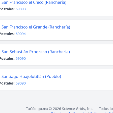
:
San Francisco el Chico (Ranchería)
Postales:
69093
:
San Francisco el Grande (Ranchería)
Postales:
69094
:
San Sebastián Progreso (Ranchería)
Postales:
69090
:
Santiago Huajolotitlán (Pueblo)
Postales:
69090
TuCódigo.mx © 2026 Science Grids, Inc. — Todos lo