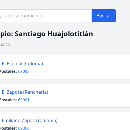
Buscar
pio: Santiago Huajolotitlán
xaca
:
El Espinal (Colonia)
Postales:
69092
:
El Zapote (Ranchería)
Postales:
69091
:
Emiliano Zapata (Colonia)
Postales:
69090