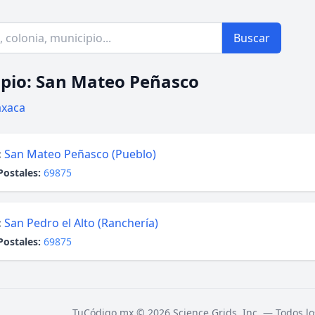
Buscar
pio: San Mateo Peñasco
xaca
:
San Mateo Peñasco (Pueblo)
Postales:
69875
:
San Pedro el Alto (Ranchería)
Postales:
69875
TuCódigo.mx © 2026 Science Grids, Inc. — Todos lo