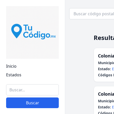
Result
Colonia
Municipi
Inicio
Estado:
E
Estados
Códigos 
Colonia
Municipi
Buscar
Estado:
E
Códigos 