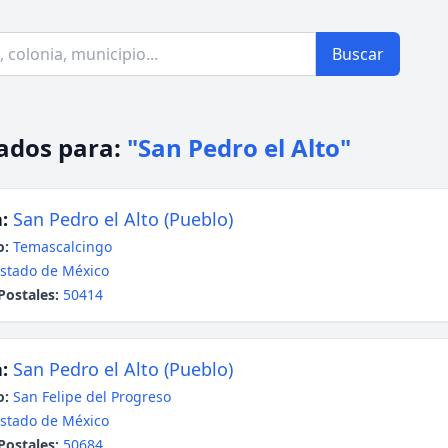
Buscar
ados para:
"San Pedro el Alto"
:
San Pedro el Alto (Pueblo)
o:
Temascalcingo
stado de México
Postales:
50414
:
San Pedro el Alto (Pueblo)
o:
San Felipe del Progreso
stado de México
Postales:
50684