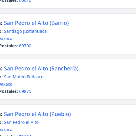
Postales:
60016
:
San Pedro el Alto (Barrio)
o:
Santiago Juxtlahuaca
Oaxaca
Postales:
69700
:
San Pedro el Alto (Ranchería)
o:
San Mateo Peñasco
Oaxaca
Postales:
69875
:
San Pedro el Alto (Pueblo)
o:
San Pedro el Alto
Oaxaca