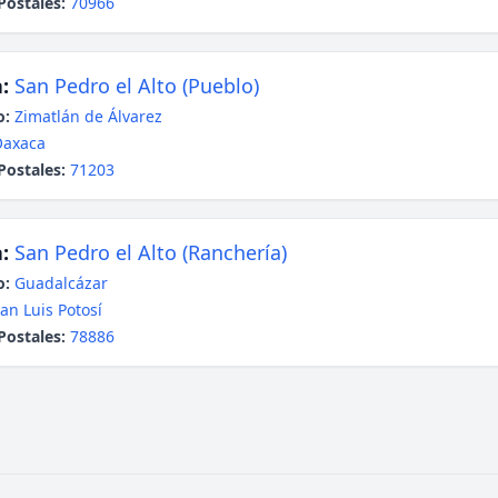
Postales:
70966
:
San Pedro el Alto (Pueblo)
o:
Zimatlán de Álvarez
Oaxaca
Postales:
71203
:
San Pedro el Alto (Ranchería)
o:
Guadalcázar
an Luis Potosí
Postales:
78886