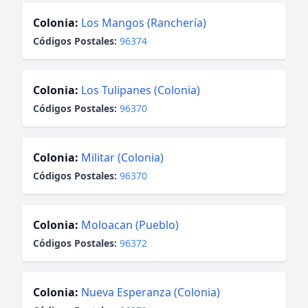
Colonia:
Los Mangos (Ranchería)
Códigos Postales:
96374
Colonia:
Los Tulipanes (Colonia)
Códigos Postales:
96370
Colonia:
Militar (Colonia)
Códigos Postales:
96370
Colonia:
Moloacan (Pueblo)
Códigos Postales:
96372
Colonia:
Nueva Esperanza (Colonia)