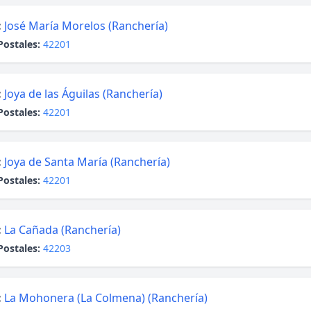
:
José María Morelos (Ranchería)
Postales:
42201
:
Joya de las Águilas (Ranchería)
Postales:
42201
:
Joya de Santa María (Ranchería)
Postales:
42201
:
La Cañada (Ranchería)
Postales:
42203
:
La Mohonera (La Colmena) (Ranchería)