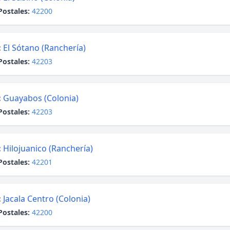
Postales:
42200
:
El Sótano (Ranchería)
Postales:
42203
:
Guayabos (Colonia)
Postales:
42203
:
Hilojuanico (Ranchería)
Postales:
42201
:
Jacala Centro (Colonia)
Postales:
42200