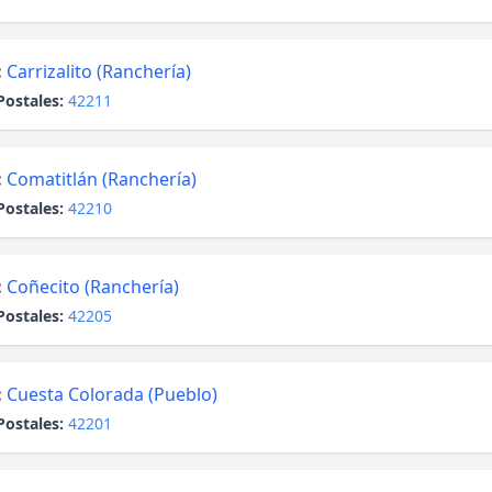
:
Carrizalito (Ranchería)
Postales:
42211
:
Comatitlán (Ranchería)
Postales:
42210
:
Coñecito (Ranchería)
Postales:
42205
:
Cuesta Colorada (Pueblo)
Postales:
42201