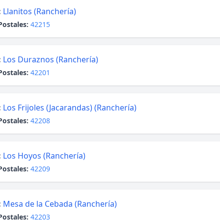
:
Llanitos (Ranchería)
Postales:
42215
:
Los Duraznos (Ranchería)
Postales:
42201
:
Los Frijoles (Jacarandas) (Ranchería)
Postales:
42208
:
Los Hoyos (Ranchería)
Postales:
42209
:
Mesa de la Cebada (Ranchería)
Postales:
42203