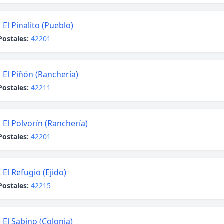
:
El Pinalito (Pueblo)
Postales:
42201
:
El Piñón (Ranchería)
Postales:
42211
:
El Polvorín (Ranchería)
Postales:
42201
:
El Refugio (Ejido)
Postales:
42215
:
El Sabino (Colonia)