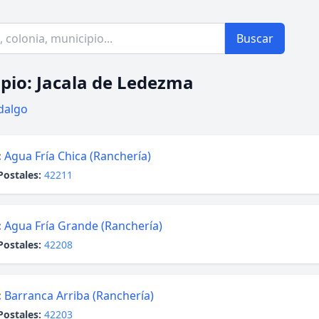
Buscar
pio: Jacala de Ledezma
dalgo
:
Agua Fría Chica (Ranchería)
Postales:
42211
:
Agua Fría Grande (Ranchería)
Postales:
42208
:
Barranca Arriba (Ranchería)
Postales:
42203