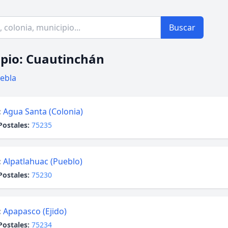
Buscar
pio: Cuautinchán
ebla
:
Agua Santa (Colonia)
Postales:
75235
:
Alpatlahuac (Pueblo)
Postales:
75230
:
Apapasco (Ejido)
Postales:
75234