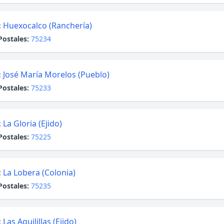
:
Huexocalco (Ranchería)
Postales:
75234
:
José María Morelos (Pueblo)
Postales:
75233
:
La Gloria (Ejido)
Postales:
75225
:
La Lobera (Colonia)
Postales:
75235
:
Las Aguilillas (Ejido)