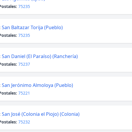
Postales:
75235
:
San Baltazar Torija (Pueblo)
Postales:
75235
:
San Daniel (El Paraíso) (Ranchería)
Postales:
75237
:
San Jerónimo Almoloya (Pueblo)
Postales:
75221
:
San José (Colonia el Piojo) (Colonia)
Postales:
75232