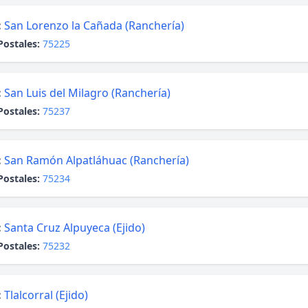
:
San Lorenzo la Cañada (Ranchería)
Postales:
75225
:
San Luis del Milagro (Ranchería)
Postales:
75237
:
San Ramón Alpatláhuac (Ranchería)
Postales:
75234
:
Santa Cruz Alpuyeca (Ejido)
Postales:
75232
:
Tlalcorral (Ejido)