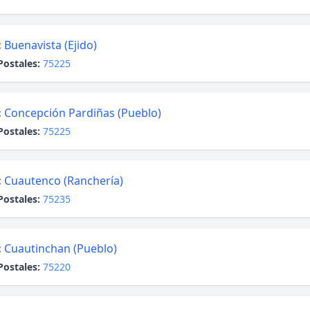
:
Buenavista (Ejido)
Postales:
75225
:
Concepción Pardiñas (Pueblo)
Postales:
75225
:
Cuautenco (Ranchería)
Postales:
75235
:
Cuautinchan (Pueblo)
Postales:
75220