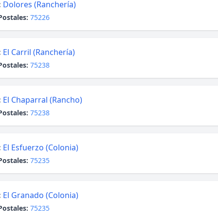
:
Dolores (Ranchería)
Postales:
75226
:
El Carril (Ranchería)
Postales:
75238
:
El Chaparral (Rancho)
Postales:
75238
:
El Esfuerzo (Colonia)
Postales:
75235
:
El Granado (Colonia)
Postales:
75235