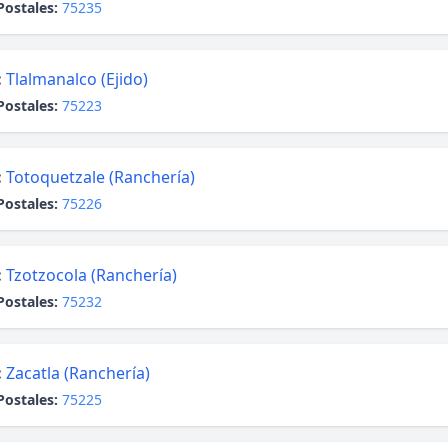
Postales:
75235
:
Tlalmanalco (Ejido)
Postales:
75223
:
Totoquetzale (Ranchería)
Postales:
75226
:
Tzotzocola (Ranchería)
Postales:
75232
:
Zacatla (Ranchería)
Postales:
75225