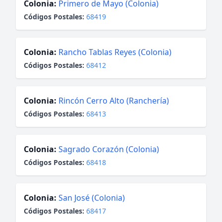
Colonia:
Primero de Mayo (Colonia)
Códigos Postales:
68419
Colonia:
Rancho Tablas Reyes (Colonia)
Códigos Postales:
68412
Colonia:
Rincón Cerro Alto (Ranchería)
Códigos Postales:
68413
Colonia:
Sagrado Corazón (Colonia)
Códigos Postales:
68418
Colonia:
San José (Colonia)
Códigos Postales:
68417