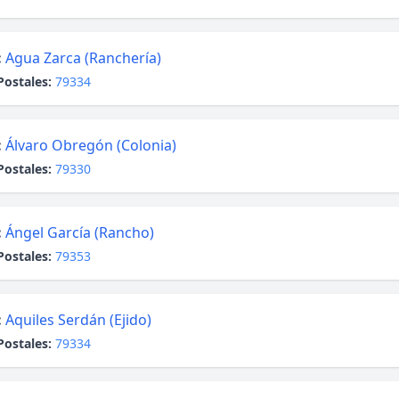
:
Agua Zarca (Ranchería)
Postales:
79334
:
Álvaro Obregón (Colonia)
Postales:
79330
:
Ángel García (Rancho)
Postales:
79353
:
Aquiles Serdán (Ejido)
Postales:
79334