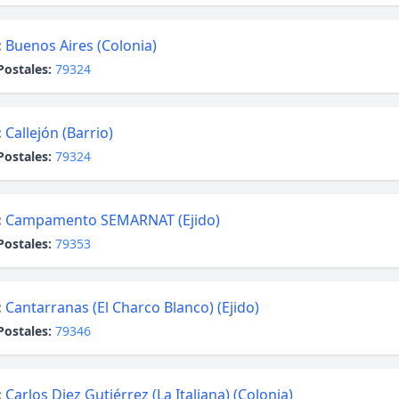
:
Buenos Aires (Colonia)
Postales:
79324
:
Callejón (Barrio)
Postales:
79324
:
Campamento SEMARNAT (Ejido)
Postales:
79353
:
Cantarranas (El Charco Blanco) (Ejido)
Postales:
79346
:
Carlos Diez Gutiérrez (La Italiana) (Colonia)