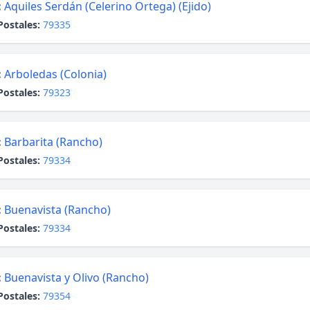
:
Aquiles Serdán (Celerino Ortega) (Ejido)
Postales:
79335
:
Arboledas (Colonia)
Postales:
79323
:
Barbarita (Rancho)
Postales:
79334
:
Buenavista (Rancho)
Postales:
79334
:
Buenavista y Olivo (Rancho)
Postales:
79354