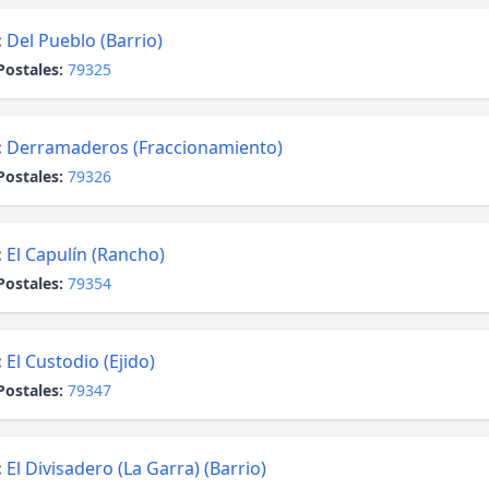
:
Del Pueblo (Barrio)
Postales:
79325
:
Derramaderos (Fraccionamiento)
Postales:
79326
:
El Capulín (Rancho)
Postales:
79354
:
El Custodio (Ejido)
Postales:
79347
:
El Divisadero (La Garra) (Barrio)