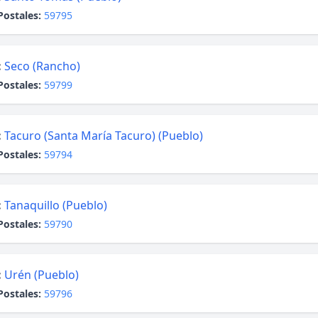
Postales:
59795
:
Seco (Rancho)
Postales:
59799
:
Tacuro (Santa María Tacuro) (Pueblo)
Postales:
59794
:
Tanaquillo (Pueblo)
Postales:
59790
:
Urén (Pueblo)
Postales:
59796