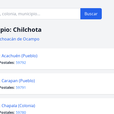
Buscar
pio: Chilchota
choacán de Ocampo
:
Acachuén (Pueblo)
Postales:
59792
:
Carapan (Pueblo)
Postales:
59791
:
Chapala (Colonia)
Postales:
59780