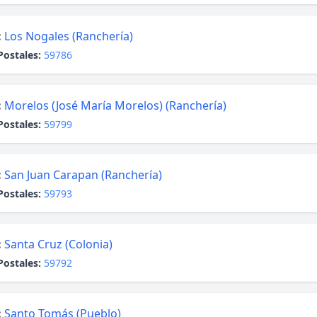
:
Los Nogales (Ranchería)
Postales:
59786
:
Morelos (José María Morelos) (Ranchería)
Postales:
59799
:
San Juan Carapan (Ranchería)
Postales:
59793
:
Santa Cruz (Colonia)
Postales:
59792
:
Santo Tomás (Pueblo)