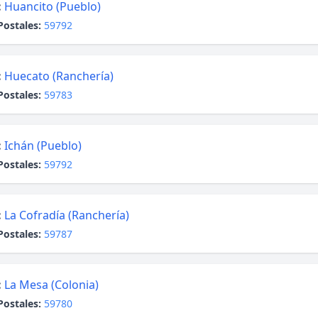
:
Huancito (Pueblo)
Postales:
59792
:
Huecato (Ranchería)
Postales:
59783
:
Ichán (Pueblo)
Postales:
59792
:
La Cofradía (Ranchería)
Postales:
59787
:
La Mesa (Colonia)
Postales:
59780