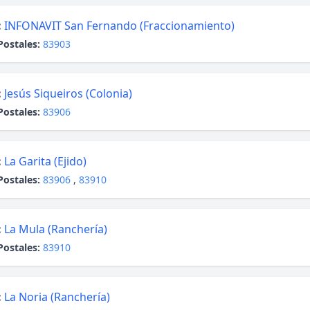
:
INFONAVIT San Fernando (Fraccionamiento)
Postales:
83903
:
Jesús Siqueiros (Colonia)
Postales:
83906
:
La Garita (Ejido)
Postales:
83906
,
83910
:
La Mula (Ranchería)
Postales:
83910
:
La Noria (Ranchería)