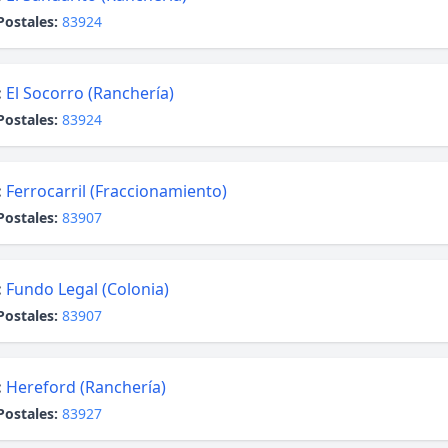
Postales:
83924
:
El Socorro (Ranchería)
Postales:
83924
:
Ferrocarril (Fraccionamiento)
Postales:
83907
:
Fundo Legal (Colonia)
Postales:
83907
:
Hereford (Ranchería)
Postales:
83927