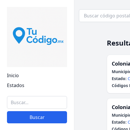
Result
Colonia
Municipi
Inicio
Estado:
C
Estados
Códigos 
Colonia
Municipi
Buscar
Estado:
C
Códigos 