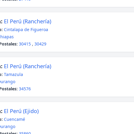
:
El Perú (Ranchería)
o:
Cintalapa de Figueroa
hiapas
Postales:
30415
,
30429
:
El Perú (Ranchería)
o:
Tamazula
Durango
Postales:
34576
:
El Perú (Ejido)
o:
Cuencamé
Durango
Postales:
35860