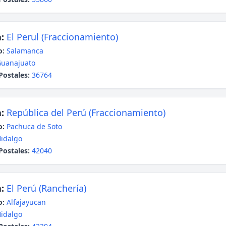
:
El Perul (Fraccionamiento)
o:
Salamanca
uanajuato
Postales:
36764
:
República del Perú (Fraccionamiento)
o:
Pachuca de Soto
idalgo
Postales:
42040
:
El Perú (Ranchería)
o:
Alfajayucan
idalgo