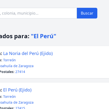
Buscar
ados para:
"El Perú"
:
La Noria del Perú (Ejido)
o:
Torreón
oahuila de Zaragoza
Postales:
27414
:
El Perú (Ejido)
o:
Torreón
oahuila de Zaragoza
Postales:
27415