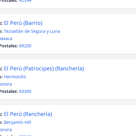
Postales:
42394
:
El Perú (Barrio)
o:
Tezoatlán de Segura y Luna
Oaxaca
Postales:
69200
:
El Perú (Patrocipes) (Ranchería)
o:
Hermosillo
onora
Postales:
83300
:
El Perú (Ranchería)
o:
Benjamín Hill
onora