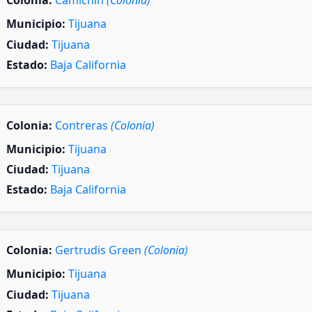
Colonia:
Camichin
(Colonia)
Municipio:
Tijuana
Ciudad:
Tijuana
Estado:
Baja California
Colonia:
Contreras
(Colonia)
Municipio:
Tijuana
Ciudad:
Tijuana
Estado:
Baja California
Colonia:
Gertrudis Green
(Colonia)
Municipio:
Tijuana
Ciudad:
Tijuana