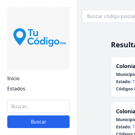
Result
Colonia
Municipi
Inicio
Estado:
T
Estados
Códigos 
Colonia
Municipi
Buscar
Estado:
T
Códigos 