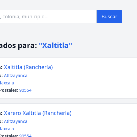
Buscar
ados para:
"Xaltitla"
:
Xaltitla (Ranchería)
o:
Atltzayanca
laxcala
Postales:
90554
:
Xarero Xaltitla (Ranchería)
o:
Atltzayanca
laxcala
Postales:
90554