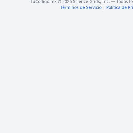
TuCódigo.mx © 2026 Science Grids, Inc. — Todos lo
Términos de Servicio
|
Política de P