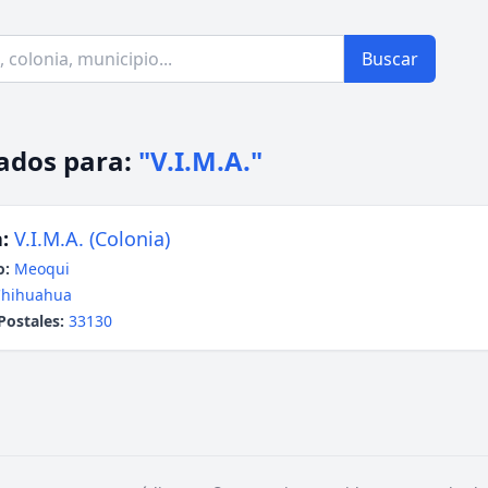
Buscar
ados para:
"V.I.M.A."
:
V.I.M.A. (Colonia)
o:
Meoqui
Chihuahua
Postales:
33130