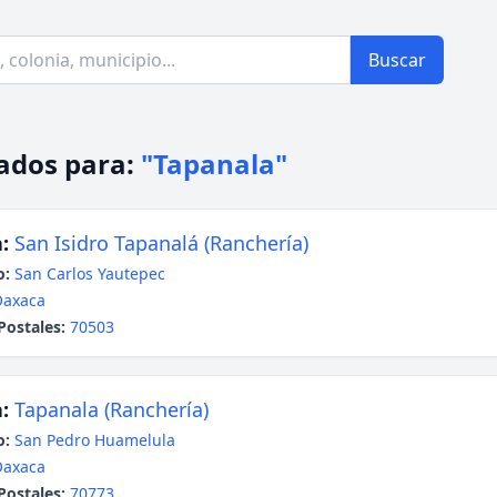
Buscar
ados para:
"Tapanala"
:
San Isidro Tapanalá (Ranchería)
o:
San Carlos Yautepec
Oaxaca
Postales:
70503
:
Tapanala (Ranchería)
o:
San Pedro Huamelula
Oaxaca
Postales:
70773