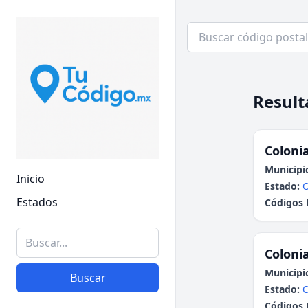
Result
Colonia
Municipi
Inicio
Estado:
Estados
Códigos 
Colonia
Municipi
Buscar
Estado:
Códigos 