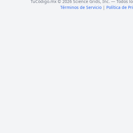
TuCódigo.mx © 2026 Science Grids, Inc. — Todos lo
Términos de Servicio
|
Política de P