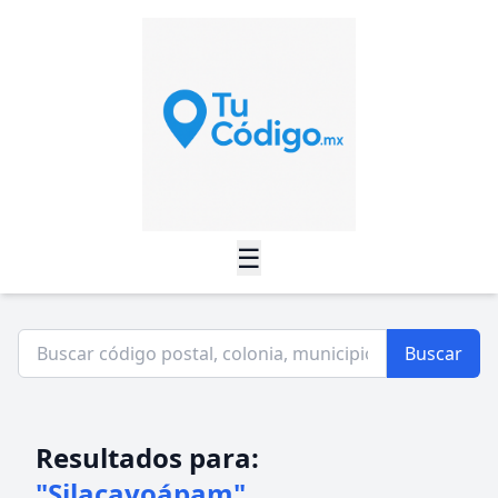
☰
Buscar
Resultados para:
"Silacayoápam"