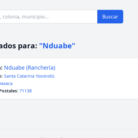
Buscar
ados para:
"Nduabe"
:
Nduabe (Ranchería)
o:
Santa Catarina Yosonotú
Oaxaca
Postales:
71138