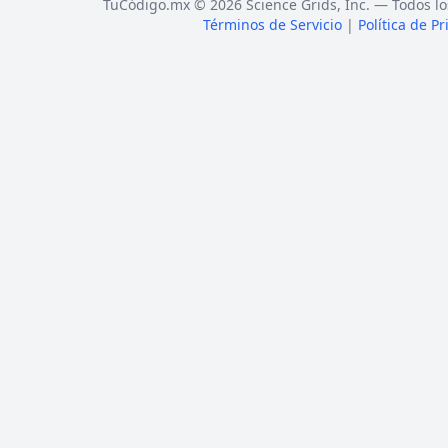
TuCódigo.mx © 2026 Science Grids, Inc. — Todos lo
Términos de Servicio
|
Política de P