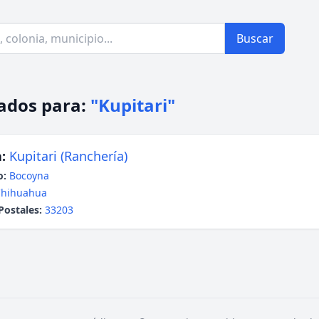
Buscar
ados para:
"Kupitari"
:
Kupitari (Ranchería)
o:
Bocoyna
Chihuahua
Postales:
33203