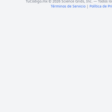
TuCódigo.mx © 2026 Science Grids, Inc. — Todos lo
Términos de Servicio
|
Política de P