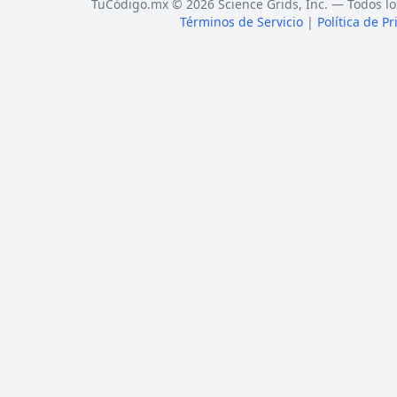
TuCódigo.mx © 2026 Science Grids, Inc. — Todos lo
Términos de Servicio
|
Política de P