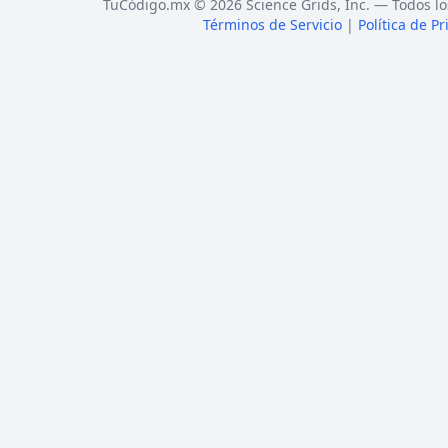
TuCódigo.mx © 2026 Science Grids, Inc. — Todos lo
Términos de Servicio
|
Política de P