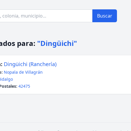
Buscar
ados para:
"Dingüichi"
:
Dingüichi (Ranchería)
o:
Nopala de Villagrán
idalgo
Postales:
42475