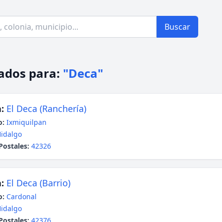
Buscar
ados para:
"Deca"
:
El Deca (Ranchería)
o:
Ixmiquilpan
idalgo
Postales:
42326
:
El Deca (Barrio)
o:
Cardonal
idalgo
Postales:
42376