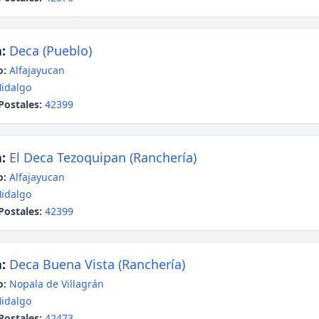
:
Deca (Pueblo)
o:
Alfajayucan
idalgo
Postales:
42399
:
El Deca Tezoquipan (Ranchería)
o:
Alfajayucan
idalgo
Postales:
42399
:
Deca Buena Vista (Ranchería)
o:
Nopala de Villagrán
idalgo
Postales:
42473