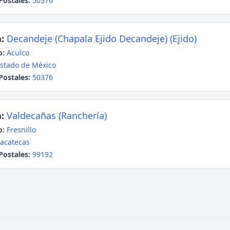
Postales:
50376
:
Decandeje (Chapala Ejido Decandeje) (Ejido)
o:
Aculco
stado de México
Postales:
50376
:
Valdecañas (Ranchería)
o:
Fresnillo
acatecas
Postales:
99192