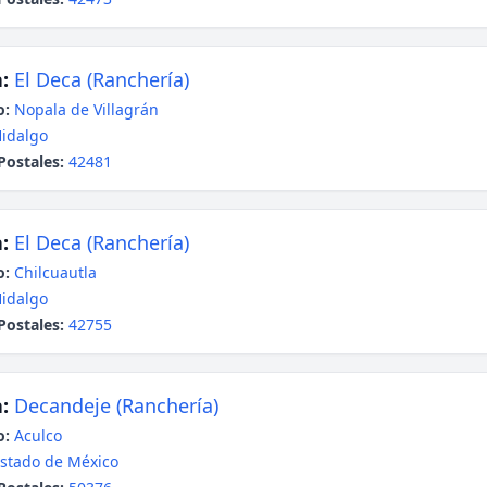
:
El Deca (Ranchería)
o:
Nopala de Villagrán
idalgo
Postales:
42481
:
El Deca (Ranchería)
o:
Chilcuautla
idalgo
Postales:
42755
:
Decandeje (Ranchería)
o:
Aculco
stado de México