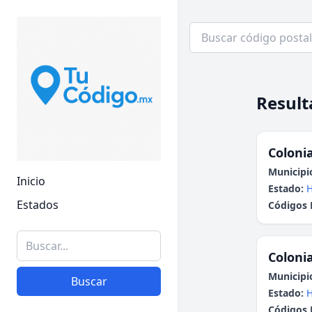
Result
Colonia
Municipi
Inicio
Estado:
H
Estados
Códigos 
Colonia
Municipi
Buscar
Estado:
H
Códigos 