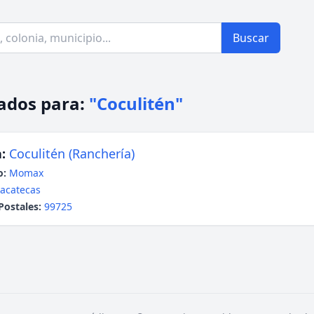
Buscar
ados para:
"Coculitén"
:
Coculitén (Ranchería)
o:
Momax
acatecas
Postales:
99725