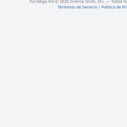
TuCódigo.mx © 2026 Science Grids, Inc. — Todos lo
Términos de Servicio
|
Política de P