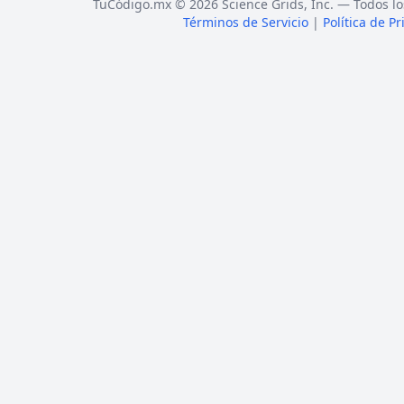
TuCódigo.mx © 2026 Science Grids, Inc. — Todos lo
Términos de Servicio
|
Política de P