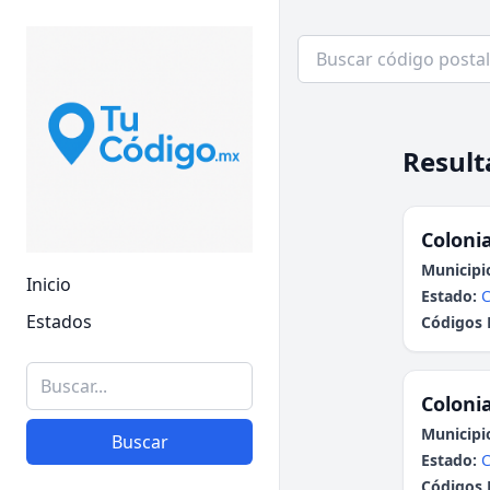
Result
Colonia
Municipi
Inicio
Estado:
Estados
Códigos 
Colonia
Municipi
Buscar
Estado:
Códigos 