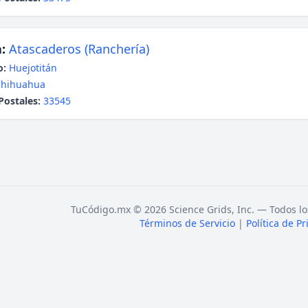
:
Atascaderos (Ranchería)
o:
Huejotitán
Chihuahua
Postales:
33545
TuCódigo.mx © 2026 Science Grids, Inc. — Todos lo
Términos de Servicio
|
Política de P