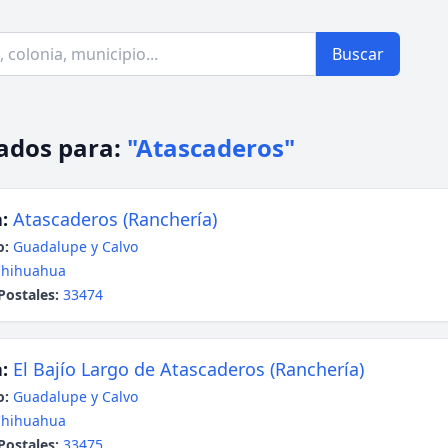
Buscar
ados para:
"Atascaderos"
:
Atascaderos (Ranchería)
o:
Guadalupe y Calvo
Chihuahua
Postales:
33474
:
El Bajío Largo de Atascaderos (Ranchería)
o:
Guadalupe y Calvo
Chihuahua
Postales:
33475