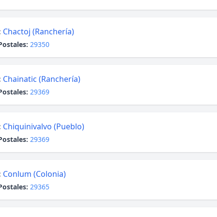
:
Chactoj (Ranchería)
Postales:
29350
:
Chainatic (Ranchería)
Postales:
29369
:
Chiquinivalvo (Pueblo)
Postales:
29369
:
Conlum (Colonia)
Postales:
29365