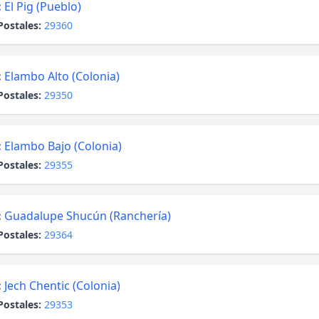
:
El Pig (Pueblo)
Postales:
29360
:
Elambo Alto (Colonia)
Postales:
29350
:
Elambo Bajo (Colonia)
Postales:
29355
:
Guadalupe Shucún (Ranchería)
Postales:
29364
:
Jech Chentic (Colonia)
Postales:
29353