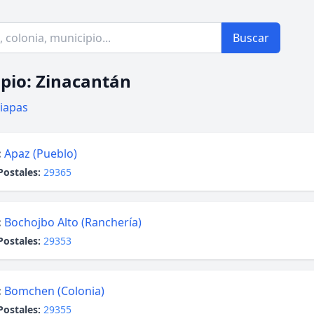
Buscar
pio: Zinacantán
iapas
:
Apaz (Pueblo)
Postales:
29365
:
Bochojbo Alto (Ranchería)
Postales:
29353
:
Bomchen (Colonia)
Postales:
29355