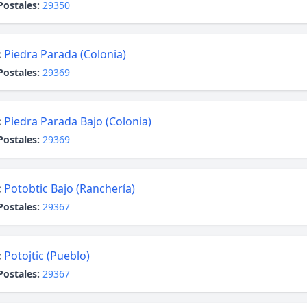
Postales:
29350
:
Piedra Parada (Colonia)
Postales:
29369
:
Piedra Parada Bajo (Colonia)
Postales:
29369
:
Potobtic Bajo (Ranchería)
Postales:
29367
:
Potojtic (Pueblo)
Postales:
29367