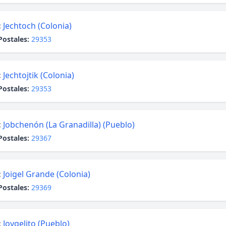
:
Jechtoch (Colonia)
Postales:
29353
:
Jechtojtik (Colonia)
Postales:
29353
:
Jobchenón (La Granadilla) (Pueblo)
Postales:
29367
:
Joigel Grande (Colonia)
Postales:
29369
:
Joygelito (Pueblo)