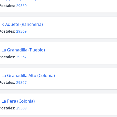
Postales:
29360
:
K Aquete (Ranchería)
Postales:
29369
:
La Granadilla (Pueblo)
Postales:
29367
:
La Granadilla Alto (Colonia)
Postales:
29367
:
La Pera (Colonia)
Postales:
29369