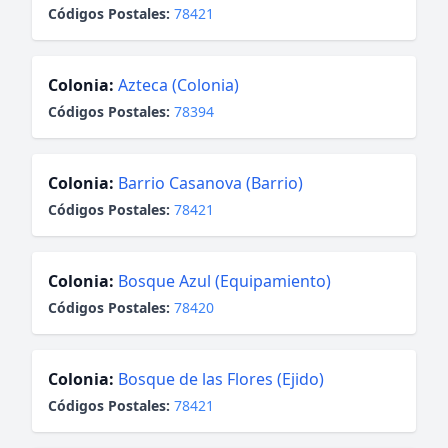
Códigos Postales:
78421
Colonia:
Azteca (Colonia)
Códigos Postales:
78394
Colonia:
Barrio Casanova (Barrio)
Códigos Postales:
78421
Colonia:
Bosque Azul (Equipamiento)
Códigos Postales:
78420
Colonia:
Bosque de las Flores (Ejido)
Códigos Postales:
78421