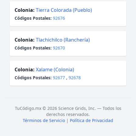
Colonia:
Tierra Colorada (Pueblo)
Códigos Postales:
92676
Colonia:
Tlachichilco (Ranchería)
Códigos Postales:
92670
Colonia:
Xalame (Colonia)
Códigos Postales:
92677
,
92678
TuCódigo.mx © 2026 Science Grids, Inc. — Todos los
derechos reservados.
Términos de Servicio
|
Política de Privacidad