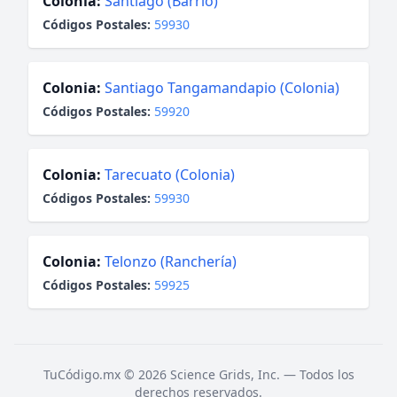
Colonia:
Santiago (Barrio)
Códigos Postales:
59930
Colonia:
Santiago Tangamandapio (Colonia)
Códigos Postales:
59920
Colonia:
Tarecuato (Colonia)
Códigos Postales:
59930
Colonia:
Telonzo (Ranchería)
Códigos Postales:
59925
TuCódigo.mx © 2026 Science Grids, Inc. — Todos los
derechos reservados.