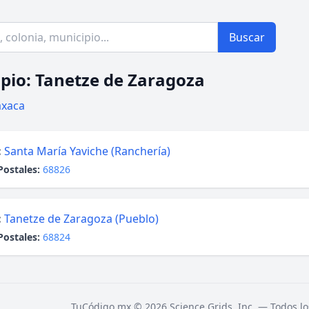
Buscar
pio: Tanetze de Zaragoza
xaca
:
Santa María Yaviche (Ranchería)
Postales:
68826
:
Tanetze de Zaragoza (Pueblo)
Postales:
68824
TuCódigo.mx © 2026 Science Grids, Inc. — Todos lo