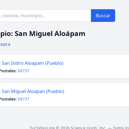
Buscar
pio: San Miguel Aloápam
xaca
:
San Isidro Aloapam (Pueblo)
Postales:
68737
:
San Miguel Aloapan (Pueblo)
Postales:
68737
TuCódigo.mx © 2026 Science Grids, Inc. — Todos lo