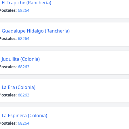
:
El Trapiche (Ranchería)
Postales:
68264
:
Guadalupe Hidalgo (Ranchería)
Postales:
68264
:
Juquilita (Colonia)
Postales:
68263
:
La Era (Colonia)
Postales:
68263
:
La Espinera (Colonia)
Postales:
68264