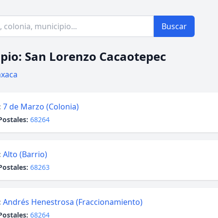
Buscar
pio: San Lorenzo Cacaotepec
xaca
:
7 de Marzo (Colonia)
Postales:
68264
:
Alto (Barrio)
Postales:
68263
:
Andrés Henestrosa (Fraccionamiento)
Postales:
68264