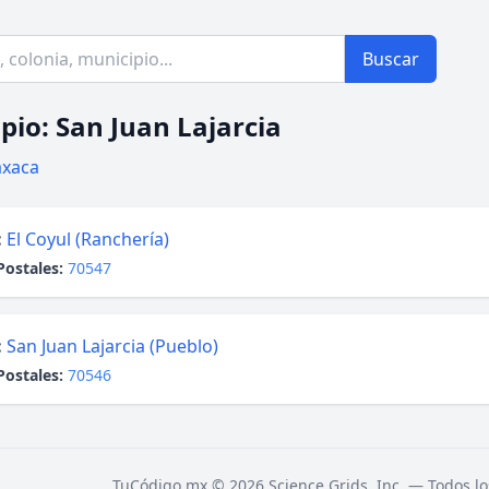
Buscar
pio: San Juan Lajarcia
xaca
:
El Coyul (Ranchería)
Postales:
70547
:
San Juan Lajarcia (Pueblo)
Postales:
70546
TuCódigo.mx © 2026 Science Grids, Inc. — Todos lo