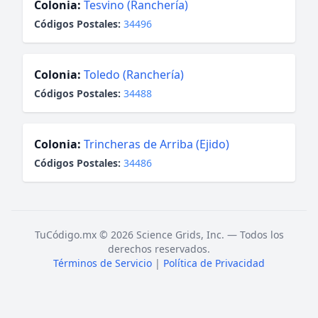
Colonia:
Tesvino (Ranchería)
Códigos Postales:
34496
Colonia:
Toledo (Ranchería)
Códigos Postales:
34488
Colonia:
Trincheras de Arriba (Ejido)
Códigos Postales:
34486
TuCódigo.mx © 2026 Science Grids, Inc. — Todos los
derechos reservados.
Términos de Servicio
|
Política de Privacidad