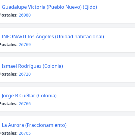
:
Guadalupe Victoria (Pueblo Nuevo) (Ejido)
Postales:
26980
:
INFONAVIT los Ángeles (Unidad habitacional)
Postales:
26769
:
Ismael Rodríguez (Colonia)
Postales:
26720
:
Jorge B Cuéllar (Colonia)
Postales:
26766
:
La Aurora (Fraccionamiento)
Postales:
26765