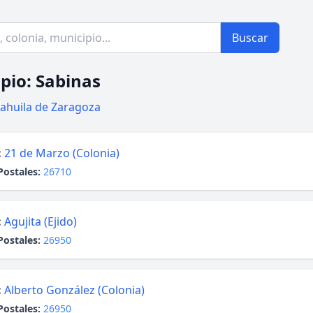
Buscar
pio: Sabinas
ahuila de Zaragoza
:
21 de Marzo (Colonia)
Postales:
26710
:
Agujita (Ejido)
Postales:
26950
:
Alberto González (Colonia)
Postales:
26950