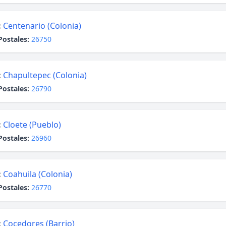
:
Centenario (Colonia)
Postales:
26750
:
Chapultepec (Colonia)
Postales:
26790
:
Cloete (Pueblo)
Postales:
26960
:
Coahuila (Colonia)
Postales:
26770
:
Cocedores (Barrio)