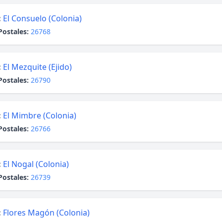
:
El Consuelo (Colonia)
Postales:
26768
:
El Mezquite (Ejido)
Postales:
26790
:
El Mimbre (Colonia)
Postales:
26766
:
El Nogal (Colonia)
Postales:
26739
:
Flores Magón (Colonia)