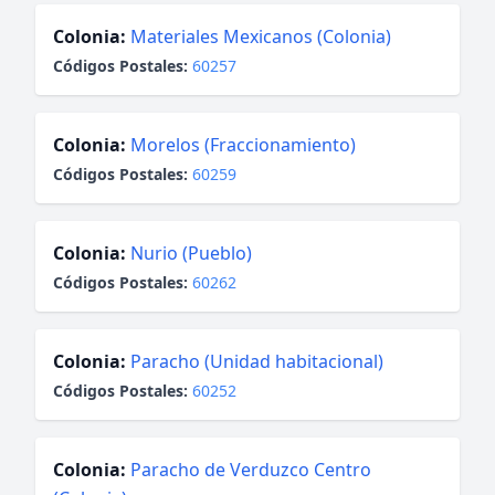
Colonia:
Materiales Mexicanos (Colonia)
Códigos Postales:
60257
Colonia:
Morelos (Fraccionamiento)
Códigos Postales:
60259
Colonia:
Nurio (Pueblo)
Códigos Postales:
60262
Colonia:
Paracho (Unidad habitacional)
Códigos Postales:
60252
Colonia:
Paracho de Verduzco Centro