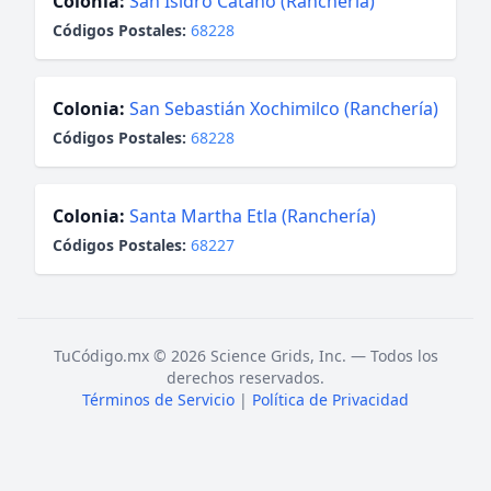
Colonia:
San Isidro Catano (Ranchería)
Códigos Postales:
68228
Colonia:
San Sebastián Xochimilco (Ranchería)
Códigos Postales:
68228
Colonia:
Santa Martha Etla (Ranchería)
Códigos Postales:
68227
TuCódigo.mx © 2026 Science Grids, Inc. — Todos los
derechos reservados.
Términos de Servicio
|
Política de Privacidad