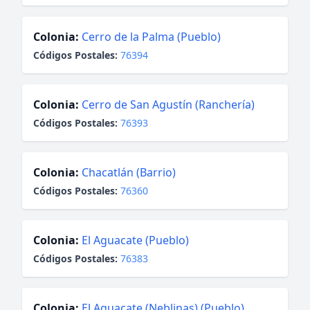
Colonia:
Cerro de la Palma (Pueblo)
Códigos Postales:
76394
Colonia:
Cerro de San Agustín (Ranchería)
Códigos Postales:
76393
Colonia:
Chacatlán (Barrio)
Códigos Postales:
76360
Colonia:
El Aguacate (Pueblo)
Códigos Postales:
76383
Colonia:
El Aguacate (Neblinas) (Pueblo)