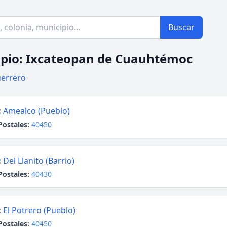
Buscar
pio: Ixcateopan de Cuauhtémoc
errero
:
Amealco (Pueblo)
Postales:
40450
:
Del Llanito (Barrio)
Postales:
40430
:
El Potrero (Pueblo)
Postales:
40450