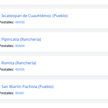
:
Ixcateopan de Cuauhtémoc (Pueblo)
Postales:
40430
:
Pipincatla (Ranchería)
Postales:
40444
:
Romita (Ranchería)
Postales:
40436
:
San Martín Pachivia (Pueblo)
Postales:
40441