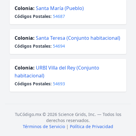
Colonia:
Santa María (Pueblo)
Códigos Postales:
54687
Colonia:
Santa Teresa (Conjunto habitacional)
Códigos Postales:
54694
Colonia:
URBI Villa del Rey (Conjunto
habitacional)
Códigos Postales:
54693
TuCódigo.mx © 2026 Science Grids, Inc. — Todos los
derechos reservados.
Términos de Servicio
|
Política de Privacidad